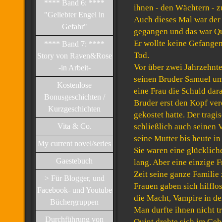
**** Band 6: ****
ihnen - den Wächtern - z
"Geliebter Engel in
Auch dieses Mal war der
Gefahr"
gegangen und das war Qu
Er wollte keine Gefange
**** Band 7: ****
Tod.
Story von Raven&Rose
Vor über zwei Jahrzehnte
-in Arbeit-
seinen Bruder Samuel um
Kostenlose
eine Frau die Schuld dara
Bonusgeschichten /
Bruder erst den Kopf ve
Kurzgeschichten
gekostet hatte. Der trag
Vita & Co.
schließlich auch seinen 
seine Mutter bis heute in 
My current novel/series
Sie waren eine glücklich
Gaestebuch
lang. Aber eine einzige F
Zeit seine ganze Familie 
> Für Blogger, und
Frauen gaben sich hilflo
Facebook- und Youtube
die Macht, Vampire in de
Büchergruppen
Man durfte ihnen nicht t
Durchführung von
Quint drehte sich im Ge