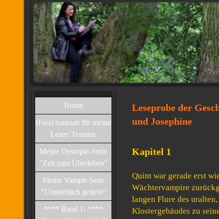
Home
Leseprobe der G
und Josephine
(Fast) hautnah für meine
Leser: Termine
Kapitel 1
Meine Dystopie-Serie
"Zeit zum Überleben"
Quint war gerade erst wi
Meine Vampir-Serie
Wächtervampire zurückg
"Unsterblich geliebt"
langen Flure des uralten,
**** Band 1: ****
Klostergebäudes zu sein