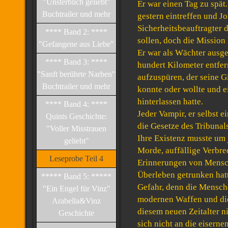
"Unsterblich geliebt"
Er war einen Tag zu spät.
Buchtrailer und mehr
gestern eintreffen und Jo
Sicherheitsbeauftragter
**** Band 2: ****
sollen, doch die Mission 
"Gefangene aus Liebe"
Er war als Wächter ausg
**** Band 3: ****
hundert Kilometer entfer
"Sanft berührte Narben"
aufzuspüren, der seine G
Buchtrailer und mehr
konnte oder wollte und 
hinterlassen hatte.
**** Band 4: ****
Jeder Vampir, er selbst e
Quints Geschichte:
die Gesetze des Tribunals
"Voller Misstrauen
Ihre Existenz musste um 
geliebt"
Morde, auffällige Verbr
Leseprobe Teil 4
Erinnerungen von Mensch
Überleben getrunken hatt
***** Band 5: *****
Gefahr, denn die Mensch
"Ein Engel für Vinz"
modernen Waffen und die
Arabella&Vinz
diesem neuen Zeitalter n
Geschichte
sich nicht an die eiserne