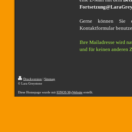
Fortsetzung@LaraGrey
Gerne können Sie d
Kontaktformular benutz
Ihre Mailadresse wird na
und für keinen anderen 
Druckversion
|
Sitemap
© Lara Greystone
Diese Homepage wurde mit
IONOS MyWebsite
erstellt.