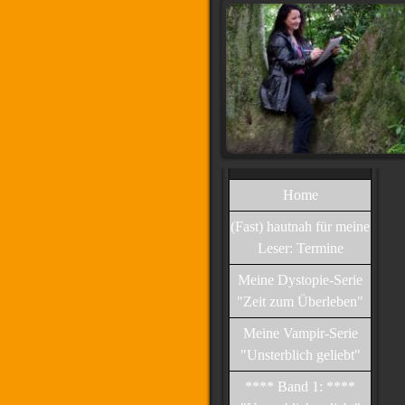
Home
(Fast) hautnah für meine
Leser: Termine
Meine Dystopie-Serie
"Zeit zum Überleben"
Meine Vampir-Serie
"Unsterblich geliebt"
**** Band 1: ****