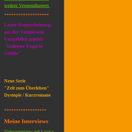
weitere Veranstaltungen
*******************
Letzte Neuerscheinung:
aus der Vampirserie
Unsterblich geliebt:
"Geliebter Engel in
Gefahr"
Neue Serie
"Zeit zum Überleben"
Dystopie / Kurzromane
******************
Meine Interviews
Videointerview mit Louisa