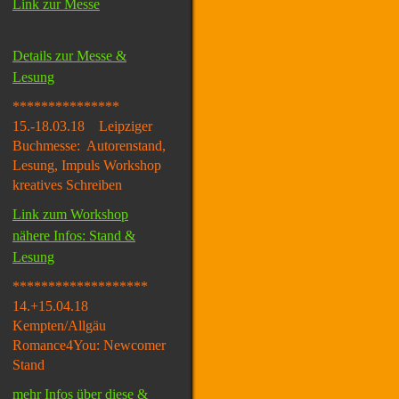
Link zur Messe
Details zur Messe &
Lesung
***************
15.-18.03.18 Leipziger
Buchmesse: Autorenstand,
Lesung, Impuls Workshop
kreatives Schreiben
Link zum Workshop
nähere Infos: Stand &
Lesung
*******************
14.+15.04.18
Kempten/Allgäu
Romance4You: Newcomer
Stand
mehr Infos über diese &