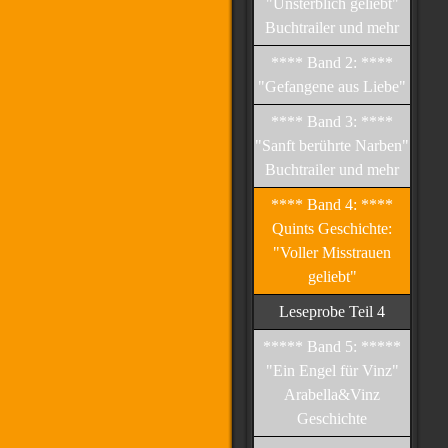
"Unsterblich geliebt"
Buchtrailer und mehr
**** Band 2: ****
"Gefangene aus Liebe"
**** Band 3: ****
"Sanft berührte Narben"
Buchtrailer und mehr
**** Band 4: ****
Quints Geschichte:
"Voller Misstrauen
geliebt"
Leseprobe Teil 4
***** Band 5: *****
"Ein Engel für Vinz"
Arabella&Vinz
Geschichte