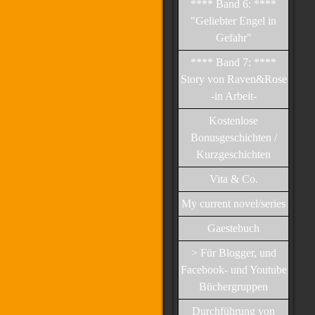
**** Band 6: ****
"Geliebter Engel in
Gefahr"
**** Band 7: ****
Story von Raven&Rose
-in Arbeit-
Kostenlose
Bonusgeschichten /
Kurzgeschichten
Vita & Co.
My current novel/series
Gaestebuch
> Für Blogger, und
Facebook- und Youtube
Büchergruppen
Durchführung von