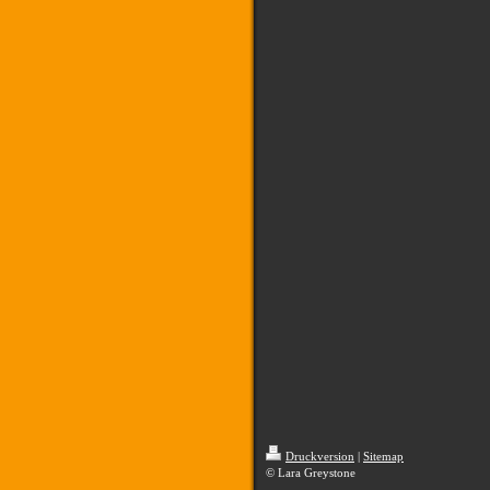
Druckversion
|
Sitemap
© Lara Greystone