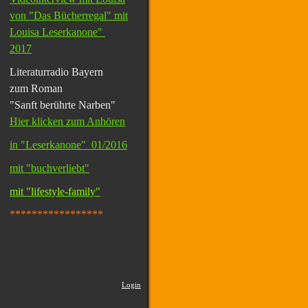
von "Das Bücherregal" mit
Louisa Leserkanone"
2017
Literaturradio Bayern
zum Roman
"Sanft berührte Narben"
Hier klicken zum Anhören
in "Leserkanone" 01/2016
mit "buchverliebt"
mit "lifestyle-family"
*****************
Login