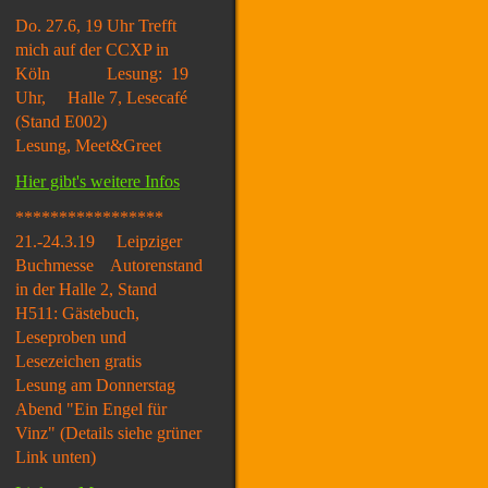
Do. 27.6, 19 Uhr Trefft
mich auf der CCXP in
Köln Lesung: 19
Uhr, Halle 7, Lesecafé
(Stand E002)
Lesung, Meet&Greet
Hier gibt's weitere Infos
*****************
21.-24.3.19 Leipziger
Buchmesse Autorenstand
in der Halle 2, Stand
H511: Gästebuch,
Leseproben und
Lesezeichen gratis
Lesung am Donnerstag
Abend "Ein Engel für
Vinz" (Details siehe grüner
Link unten)