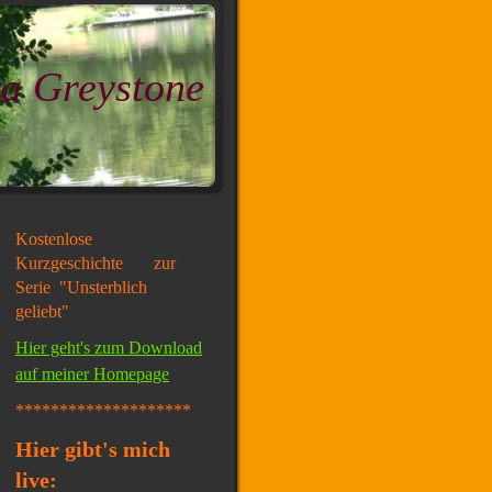
a Greystone
Kostenlose
Kurzgeschichte zur
Serie "Unsterblich
geliebt"
Hier geht's zum Download
auf meiner Homepage
********************
Hier gibt's mich
live: