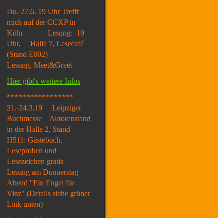
Do. 27.6, 19 Uhr Trefft
mich auf der CCXP in
Köln Lesung: 19
Uhr, Halle 7, Lesecafé
(Stand E002)
Lesung, Meet&Greet
Hier gibt's weitere Infos
*****************
21.-24.3.19 Leipziger
Buchmesse Autorenstand
in der Halle 2, Stand
H511: Gästebuch,
Leseproben und
Lesezeichen gratis
Lesung am Donnerstag
Abend "Ein Engel für
Vinz" (Details siehe grüner
Link unten)