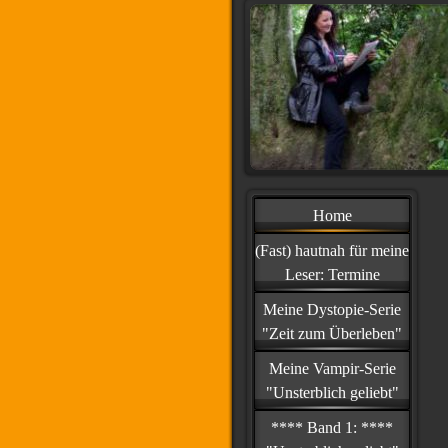
Home
(Fast) hautnah für meine
Leser: Termine
Meine Dystopie-Serie
"Zeit zum Überleben"
Meine Vampir-Serie
"Unsterblich geliebt"
**** Band 1: ****