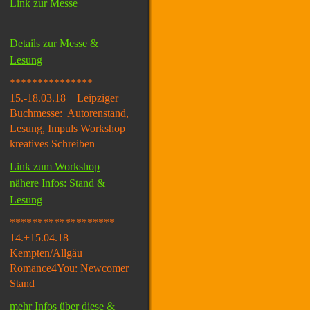
Link zur Messe
Details zur Messe &
Lesung
***************
15.-18.03.18 Leipziger
Buchmesse: Autorenstand,
Lesung, Impuls Workshop
kreatives Schreiben
Link zum Workshop
nähere Infos: Stand &
Lesung
*******************
14.+15.04.18
Kempten/Allgäu
Romance4You: Newcomer
Stand
mehr Infos über diese &