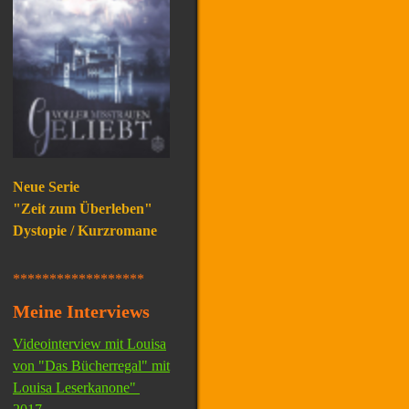
Neue Serie
"Zeit zum Überleben"
Dystopie / Kurzromane
******************
Meine Interviews
Videointerview mit Louisa
von "Das Bücherregal" mit
Louisa Leserkanone"