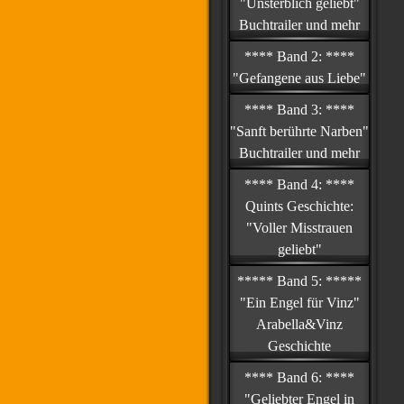
"Unsterblich geliebt"
Buchtrailer und mehr
**** Band 2: ****
"Gefangene aus Liebe"
**** Band 3: ****
"Sanft berührte Narben"
Buchtrailer und mehr
**** Band 4: ****
Quints Geschichte:
"Voller Misstrauen
geliebt"
***** Band 5: *****
"Ein Engel für Vinz"
Arabella&Vinz
Geschichte
**** Band 6: ****
"Geliebter Engel in