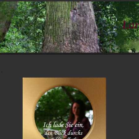
Lar
.