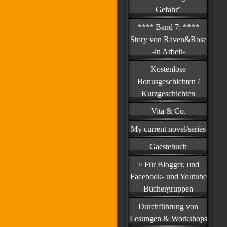
Gefahr"
**** Band 7: ****
Story von Raven&Rose
-in Arbeit-
Kostenlose
Bonusgeschichten /
Kurzgeschichten
Vita & Co.
My current novel/series
Gaestebuch
> Für Blogger, und
Facebook- und Youtube
Büchergruppen
Durchführung von
Lesungen & Workshops