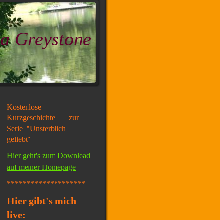
a Greystone
Kostenlose
Kurzgeschichte zur
Serie "Unsterblich
geliebt"
Hier geht's zum Download
auf meiner Homepage
********************
Hier gibt's mich
live: